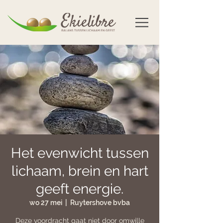
Het evenwicht tussen
lichaam, brein en hart
geeft energie.
wo 27 mei
  |  
Ruytershove bvba
Deze voordracht gaat niet door omwille