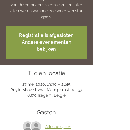
van de coronacrisis en we zullen later
laten weten wanneer we weer van start
gaan.
Registratie is afgesloten
Andere evenementen
bekijken
Tijd en locatie
27 mei 2020, 19:30 – 21:45
Ruytershove bvba, Manegemstraat 37,
8870 Izegem, België
Gasten
Alles bekijken