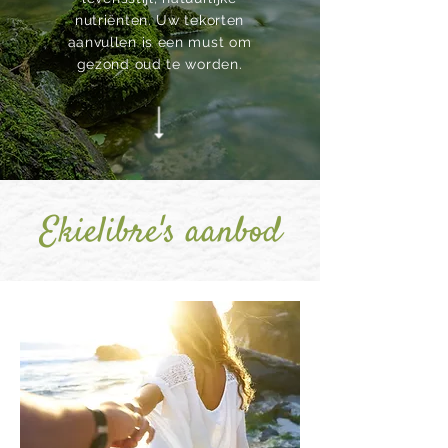
nutriënten. Uw tekorten
aanvullen is een must om
gezond oud te worden.
Ekielibre's aanbod