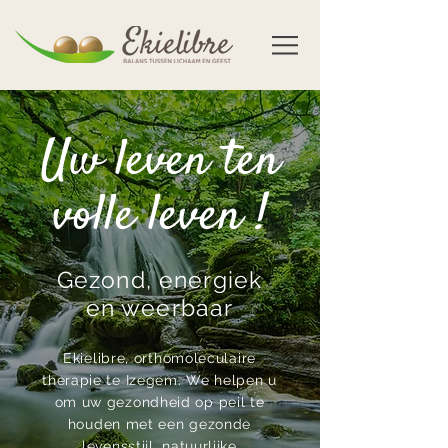
Uw leven ten
volle leven !
Gezond, energiek
en weerbaar
Ekielibre, orthomoleculaire
therapie te Izegem. We helpen u
om uw gezondheid op peil te
houden met een gezonde
levensstijl, natuurlijke